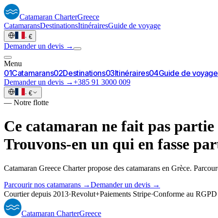
Catamaran
Charter
Greece
Catamarans
Destinations
Itinéraires
Guide de voyage
·
€
Demander un devis →
Menu
0
1
Catamarans
0
2
Destinations
0
3
Itinéraires
0
4
Guide de voyage
Demander un devis →
+385 91 3000 009
·
€
—
Notre flotte
Ce catamaran ne fait pas partie 
Trouvons-en un qui en fasse part
Catamaran Greece Charter propose des catamarans en Grèce. Parcoure
Parcourir nos catamarans →
Demander un devis →
Courtier depuis 2013
·
Revolut
+
Paiements Stripe
·
Conforme au RGPD
Catamaran
Charter
Greece