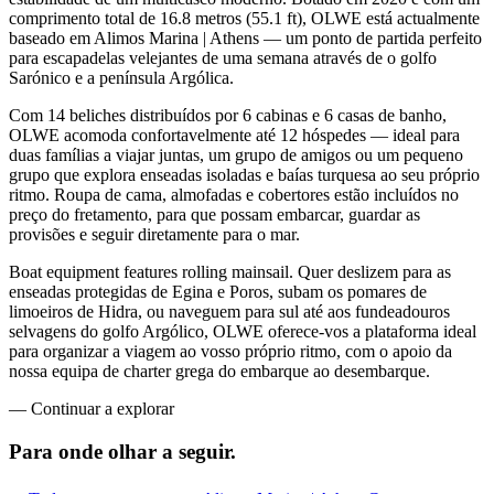
comprimento total de 16.8 metros (55.1 ft), OLWE está actualmente
baseado em Alimos Marina | Athens — um ponto de partida perfeito
para escapadelas velejantes de uma semana através de o golfo
Sarónico e a península Argólica.
Com 14 beliches distribuídos por 6 cabinas e 6 casas de banho,
OLWE acomoda confortavelmente até 12 hóspedes — ideal para
duas famílias a viajar juntas, um grupo de amigos ou um pequeno
grupo que explora enseadas isoladas e baías turquesa ao seu próprio
ritmo. Roupa de cama, almofadas e cobertores estão incluídos no
preço do fretamento, para que possam embarcar, guardar as
provisões e seguir diretamente para o mar.
Boat equipment features rolling mainsail. Quer deslizem para as
enseadas protegidas de Egina e Poros, subam os pomares de
limoeiros de Hidra, ou naveguem para sul até aos fundeadouros
selvagens do golfo Argólico, OLWE oferece-vos a plataforma ideal
para organizar a viagem ao vosso próprio ritmo, com o apoio da
nossa equipa de charter grega do embarque ao desembarque.
—
Continuar a explorar
Para onde olhar
a seguir.