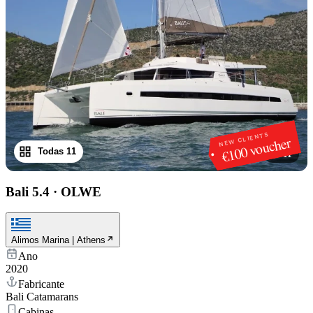
NEW CLIENTS
€100 voucher
Todas 11
1
/
11
Bali 5.4
·
OLWE
Alimos Marina | Athens
Ano
2020
Fabricante
Bali Catamarans
Cabinas