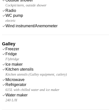
Outside shower
Cockpit/stern, outside shower
Radio
WC pump
electric
Wind instrument/Anemometer
Galley
Freezer
Fridge
Flybridge
Ice maker
Kitchen utensils
Kitchen utensils (Galley equipment, cutlery)
Microwave
Refrigerator
615L with chilled water and ice maker
Water maker
240 L/H