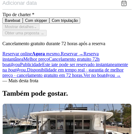
Tipo de charter
*
Bareboat
Com skipper
Com tripulação
Mostrar detalhes
⌄
Obter uma proposta →
Cancelamento gratuito durante 72 horas após a reserva
Reservar online
Agora
mesmo.
Reservar
→
Reserva
instantânea
Melhor preço
Cancelamento gratuito 72h
boat4you
Publicidade
Este iate pode ser reservado instantaneamente
na
boat4you.
Disponibilidade em tempo real · garantia de melhor
preço · cancelamento gratuito em 72 horas.
Ver no boat4you
→
—
Mais desta frota
Também pode
gostar.