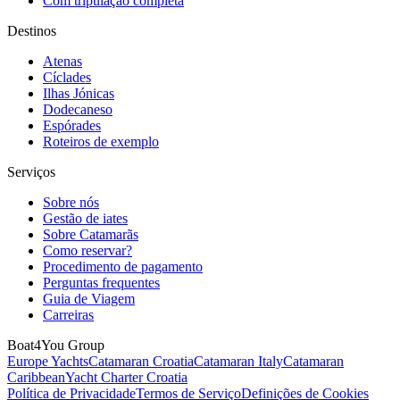
Com tripulação completa
Destinos
Atenas
Cíclades
Ilhas Jónicas
Dodecaneso
Espórades
Roteiros de exemplo
Serviços
Sobre nós
Gestão de iates
Sobre Catamarãs
Como reservar?
Procedimento de pagamento
Perguntas frequentes
Guia de Viagem
Carreiras
Boat4You Group
Europe Yachts
Catamaran Croatia
Catamaran Italy
Catamaran
Caribbean
Yacht Charter Croatia
Política de Privacidade
Termos de Serviço
Definições de Cookies