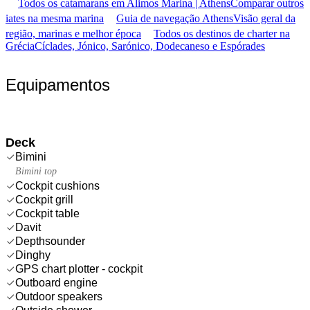
Todos os catamarans em Alimos Marina | Athens
Comparar outros
iates na mesma marina
Guia de navegação Athens
Visão geral da
região, marinas e melhor época
Todos os destinos de charter na
Grécia
Cíclades, Jónico, Sarónico, Dodecaneso e Espórades
Equipamentos
Deck
Bimini
Bimini top
Cockpit cushions
Cockpit grill
Cockpit table
Davit
Depthsounder
Dinghy
GPS chart plotter - cockpit
Outboard engine
Outdoor speakers