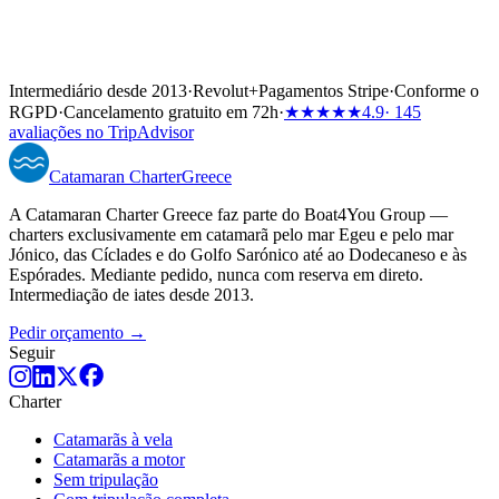
Intermediário desde 2013
·
Revolut
+
Pagamentos Stripe
·
Conforme o
RGPD
·
Cancelamento gratuito em 72h
·
★★★★★
4.9
· 145
avaliações no TripAdvisor
Catamaran
Charter
Greece
A Catamaran Charter Greece faz parte do Boat4You Group —
charters exclusivamente em catamarã pelo mar Egeu e pelo mar
Jónico, das Cíclades e do Golfo Sarónico até ao Dodecaneso e às
Espórades. Mediante pedido, nunca com reserva em direto.
Intermediação de iates desde 2013.
Pedir orçamento →
Seguir
Charter
Catamarãs à vela
Catamarãs a motor
Sem tripulação