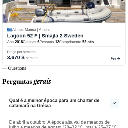
Alimos Marina | Athens
Lagoon 52 F
| Smajla 2 Sweden
Ano
2018
Cabinas
6
Pessoas
12
Comprimento
52 pés
Preço por semana
3,670 $
/ semana
Ver
— Questions
gerais
Perguntas
Qual é a melhor época para um charter de
catamarã na Grécia
De abril a outubro. A época alta vai de meados de
julho a meados de agosto (28–32 °C, mar a 25–27 °C,