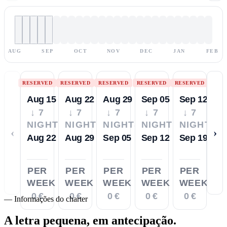
AUG
SEP
OCT
NOV
DEC
JAN
FEB
RESERVED
RESERVED
RESERVED
RESERVED
RESERVED
Aug 15
Aug 22
Aug 29
Sep 05
Sep 12
↓ 7
↓ 7
↓ 7
↓ 7
↓ 7
NIGHTS
NIGHTS
NIGHTS
NIGHTS
NIGHTS
‹
›
Aug 22
Aug 29
Sep 05
Sep 12
Sep 19
PER
PER
PER
PER
PER
WEEK
WEEK
WEEK
WEEK
WEEK
0 €
0 €
0 €
0 €
0 €
—
Informações do charter
A letra pequena,
em antecipação.