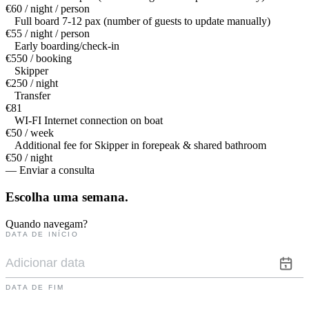
€60 / night / person
Full board 7-12 pax (number of guests to update manually)
€55 / night / person
Early boarding/check-in
€550 / booking
Skipper
€250 / night
Transfer
€81
WI-FI Internet connection on boat
€50 / week
Additional fee for Skipper in forepeak & shared bathroom
€50 / night
— Enviar a consulta
Escolha uma
semana.
Quando navegam?
DATA DE INÍCIO
DATA DE FIM