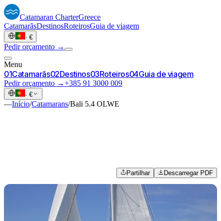
Catamaran
Charter
Greece
Catamarãs
Destinos
Roteiros
Guia de viagem
·
€
Pedir orçamento →
Menu
0
1
Catamarãs
0
2
Destinos
0
3
Roteiros
0
4
Guia de viagem
Pedir orçamento →
+385 91 3000 009
·
€
—
Início
/
Catamarans
/
Bali 5.4 OLWE
Partilhar
Descarregar PDF