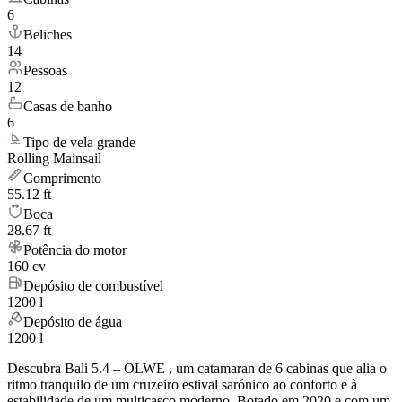
6
Beliches
14
Pessoas
12
Casas de banho
6
Tipo de vela grande
Rolling Mainsail
Comprimento
55.12 ft
Boca
28.67 ft
Potência do motor
160 cv
Depósito de combustível
1200 l
Depósito de água
1200 l
Descubra Bali 5.4 – OLWE , um catamaran de 6 cabinas que alia o
ritmo tranquilo de um cruzeiro estival sarónico ao conforto e à
estabilidade de um multicasco moderno. Botado em 2020 e com um